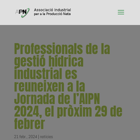
Professionals de la
gestió hídrica
industrial es
reuneixen a la
Jornada de l’AIPN
2024, el pròxim 29 de
febrer
21 febr., 2024
|
notícies