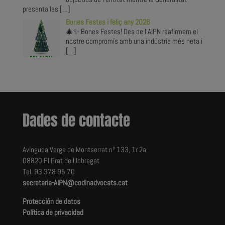
presenta les
[…]
Bones Festes i feliç any 2026
🎄✨ Bones Festes! Des de l’AIPN reafirmem el
nostre compromís amb una indústria més neta i
[…]
Dades de contacte
Avinguda Verge de Montserrat nº 133, 1r 2a
08820 El Prat de Llobregat
Tel. 93 378 95 70
secretaria-AIPN@codinadvocats.cat
Protección de datos
Política de privacidad